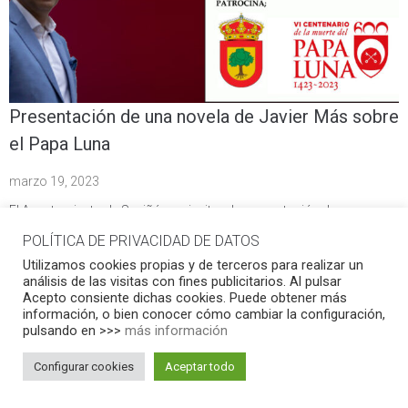
Presentación de una novela de Javier Más sobre
el Papa Luna
marzo 19, 2023
El Ayuntamiento de Saviñán os invita a la presentación de una
novela de Javier Más, dedicada a la figura del Papa Luna, titulada:
POLÍTICA DE PRIVACIDAD DE DATOS
Benedicto XIII,…
Utilizamos cookies propias y de terceros para realizar un
análisis de las visitas con fines publicitarios. Al pulsar
MÁS INFORMACIÓN
Acepto consiente dichas cookies. Puede obtener más
información, o bien conocer cómo cambiar la configuración,
pulsando en >>>
más información
Actividades
Actualidad
Configurar cookies
Aceptar todo