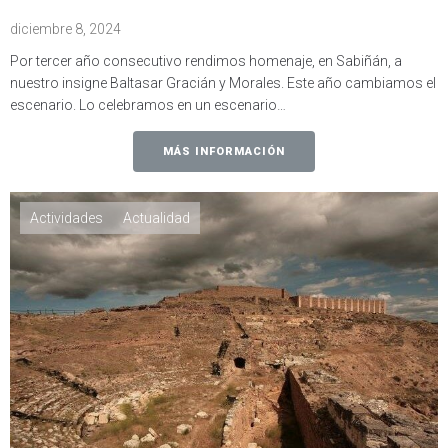
diciembre 8, 2024
Por tercer año consecutivo rendimos homenaje, en Sabiñán, a
nuestro insigne Baltasar Gracián y Morales. Este año cambiamos el
escenario. Lo celebramos en un escenario…
MÁS INFORMACIÓN
Actividades
Actualidad