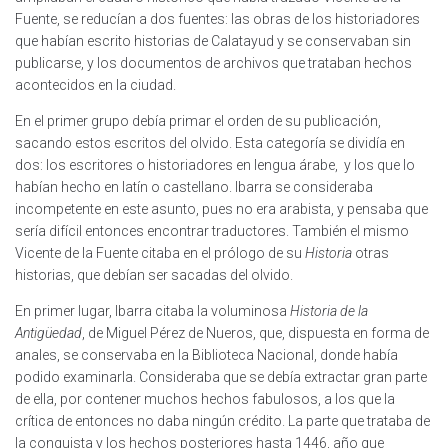
Fuente, se reducían a dos fuentes: las obras de los historiadores
que habían escrito historias de Calatayud y se conservaban sin
publicarse, y los documentos de archivos que trataban hechos
acontecidos en la ciudad.
En el primer grupo debía primar el orden de su publicación,
sacando estos escritos del olvido. Esta categoría se dividía en
dos: los escritores o historiadores en lengua árabe, y los que lo
habían hecho en latín o castellano. Ibarra se consideraba
incompetente en este asunto, pues no era arabista, y pensaba que
sería difícil entonces encontrar traductores. También el mismo
Vicente de la Fuente citaba en el prólogo de su
Historia
otras
historias, que debían ser sacadas del olvido.
En primer lugar, Ibarra citaba la voluminosa
Historia de la
Antigüedad
, de Miguel Pérez de Nueros, que, dispuesta en forma de
anales, se conservaba en la Biblioteca Nacional, donde había
podido examinarla. Consideraba que se debía extractar gran parte
de ella, por contener muchos hechos fabulosos, a los que la
crítica de entonces no daba ningún crédito. La parte que trataba de
la conquista y los hechos posteriores hasta 1446, año que