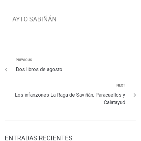
e
t
t
i
e
p
b
s
t
l
g
a
AYTO SABIÑÁN
o
A
e
r
r
o
p
r
a
t
k
p
m
i
r
PREVIOUS
Dos libros de agosto
NEXT
Los infanzones La Raga de Saviñán, Paracuellos y
Calatayud
ENTRADAS RECIENTES