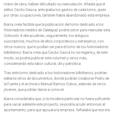
mano de obra, habían dificultado su reanudación. Añadía que el
editor, Cecilio Gasca, anticipaba los gastos de cada tomo, quien
por otras ocupaciones, también había abandonado esta empresa.
Ibarra creía factible que la publicación del tomo dedicado a los
Historiadores inéditos de Calatayud
, podría servir para reanudar esta
Colección
. A ella acudirían, seguramente, los antiguos
suscriptores, muchos de ellos corporativos y extranjeros, con
otros nuevos, que lo podían ser para el tomo de los historiadores
bilbilitanos. Ibarra creía que Cecilio Gasca no se negaría y, de este
modo, se podría publicar este volumen y otros más,
considerando esta labor cultural, útil y patriótica.
Tras este tomo dedicado a los historiadores bilbilitanos, podrían
editarse otros de documentos, donde podrían colaborar Pedro de
la Fuente y el archivero Manuel Ramos Cobos, además de otros
jóvenes, que podrían darse a conocer.
Ibarra consideraba que, si la iniciativa particular no fuera suficiente
para sacar adelante este proyecto, se podría acudir entonces al
ayuntamiento, para que apoyara la empresa. Señalaba que ese era