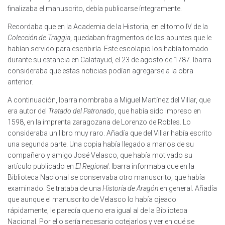
finalizaba el manuscrito, debía publicarse íntegramente.
Recordaba que en la Academia de la Historia, en el tomo IV de la
Colección de Traggia
, quedaban fragmentos de los apuntes que le
habían servido para escribirla. Este escolapio los había tomado
durante su estancia en Calatayud, el 23 de agosto de 1787. Ibarra
consideraba que estas noticias podían agregarse a la obra
anterior.
A continuación, Ibarra nombraba a Miguel Martínez del Villar, que
era autor del
Tratado del Patronado
, que había sido impreso en
1598, en la imprenta zaragozana de Lorenzo de Robles. Lo
consideraba un libro muy raro. Añadía que del Villar había escrito
una segunda parte. Una copia había llegado a manos de su
compañero y amigo José Velasco, que había motivado su
artículo publicado en
El Regional
. Ibarra informaba que en la
Biblioteca Nacional se conservaba otro manuscrito, que había
examinado. Se trataba de una
Historia de Aragón
en general. Añadía
que aunque el manuscrito de Velasco lo había ojeado
rápidamente, le parecía que no era igual al de la Biblioteca
Nacional. Por ello sería necesario cotejarlos y ver en qué se