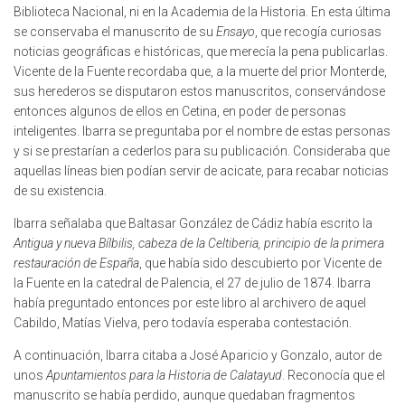
Biblioteca Nacional, ni en la Academia de la Historia. En esta última
se conservaba el manuscrito de su
Ensayo
, que recogía curiosas
noticias geográficas e históricas, que merecía la pena publicarlas.
Vicente de la Fuente recordaba que, a la muerte del prior Monterde,
sus herederos se disputaron estos manuscritos, conservándose
entonces algunos de ellos en Cetina, en poder de personas
inteligentes. Ibarra se preguntaba por el nombre de estas personas
y si se prestarían a cederlos para su publicación. Consideraba que
aquellas líneas bien podían servir de acicate, para recabar noticias
de su existencia.
Ibarra señalaba que Baltasar González de Cádiz había escrito la
Antigua y nueva Bílbilis, cabeza de la Celtiberia, principio de la primera
restauración de España
, que había sido descubierto por Vicente de
la Fuente en la catedral de Palencia, el 27 de julio de 1874. Ibarra
había preguntado entonces por este libro al archivero de aquel
Cabildo, Matías Vielva, pero todavía esperaba contestación.
A continuación, Ibarra citaba a José Aparicio y Gonzalo, autor de
unos
Apuntamientos para la Historia de Calatayud
. Reconocía que el
manuscrito se había perdido, aunque quedaban fragmentos