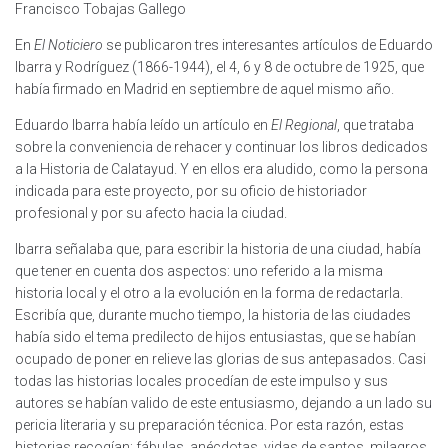
Francisco Tobajas Gallego
En
El Noticiero
se publicaron tres interesantes artículos de Eduardo
Ibarra y Rodríguez (1866-1944), el 4, 6 y 8 de octubre de 1925, que
había firmado en Madrid en septiembre de aquel mismo año.
Eduardo Ibarra había leído un artículo en
El Regional
, que trataba
sobre la conveniencia de rehacer y continuar los libros dedicados
a la Historia de Calatayud. Y en ellos era aludido, como la persona
indicada para este proyecto, por su oficio de historiador
profesional y por su afecto hacia la ciudad.
Ibarra señalaba que, para escribir la historia de una ciudad, había
que tener en cuenta dos aspectos: uno referido a la misma
historia local y el otro a la evolución en la forma de redactarla.
Escribía que, durante mucho tiempo, la historia de las ciudades
había sido el tema predilecto de hijos entusiastas, que se habían
ocupado de poner en relieve las glorias de sus antepasados. Casi
todas las historias locales procedían de este impulso y sus
autores se habían valido de este entusiasmo, dejando a un lado su
pericia literaria y su preparación técnica. Por esta razón, estas
historias recogían: fábulas, anécdotas, vidas de santos, milagros,