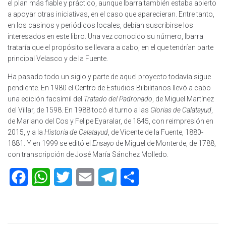
el plan más fiable y práctico, aunque Ibarra también estaba abierto
a apoyar otras iniciativas, en el caso que aparecieran. Entre tanto,
en los casinos y periódicos locales, debían suscribirse los
interesados en este libro. Una vez conocido su número, Ibarra
trataría que el propósito se llevara a cabo, en el que tendrían parte
principal Velasco y de la Fuente.
Ha pasado todo un siglo y parte de aquel proyecto todavía sigue
pendiente. En 1980 el Centro de Estudios Bilbilitanos llevó a cabo
una edición facsímil del
Tratado del Padronado
, de Miguel Martínez
del Villar, de 1598. En 1988 tocó el turno a las
Glorias de Calatayud
,
de Mariano del Cos y Felipe Eyaralar, de 1845, con reimpresión en
2015, y a la
Historia de Calatayud
, de Vicente de la Fuente, 1880-
1881. Y en 1999 se editó el
Ensayo
de Miguel de Monterde, de 1788,
con transcripción de José María Sánchez Molledo.
F
W
T
E
T
C
a
h
w
m
e
o
c
a
i
a
l
m