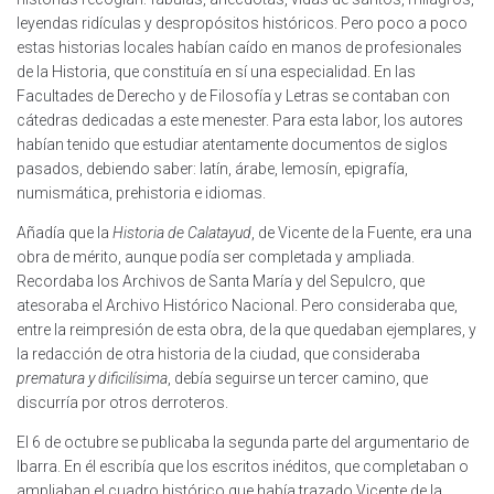
leyendas ridículas y despropósitos históricos. Pero poco a poco
estas historias locales habían caído en manos de profesionales
de la Historia, que constituía en sí una especialidad. En las
Facultades de Derecho y de Filosofía y Letras se contaban con
cátedras dedicadas a este menester. Para esta labor, los autores
habían tenido que estudiar atentamente documentos de siglos
pasados, debiendo saber: latín, árabe, lemosín, epigrafía,
numismática, prehistoria e idiomas.
Añadía que la
Historia de Calatayud
, de Vicente de la Fuente, era una
obra de mérito, aunque podía ser completada y ampliada.
Recordaba los Archivos de Santa María y del Sepulcro, que
atesoraba el Archivo Histórico Nacional. Pero consideraba que,
entre la reimpresión de esta obra, de la que quedaban ejemplares, y
la redacción de otra historia de la ciudad, que consideraba
prematura y dificilísima
, debía seguirse un tercer camino, que
discurría por otros derroteros.
El 6 de octubre se publicaba la segunda parte del argumentario de
Ibarra. En él escribía que los escritos inéditos, que completaban o
ampliaban el cuadro histórico que había trazado Vicente de la