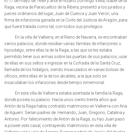
El 17 de mayo de 1689 y ante el notario Domingo Vililla, Isabel de la
Raga, vecina de Paracuellos de la Ribera, presentó a los jurados y
jueces ordinarios del lugar, Juan de Cuenca y Juan Verón, una
firma de infanzonía ganada en la Corte del Justicia de Aragón, para
que fuera tratada como tal, con todos sus privilegios.
En la villa de Valtierra, en el Reino de Navarra, se encontraban
varios palacios, donde residían varias familias de infanzones o
hijosdalgo, entre ellas la de la Raga, a las que se les estaba
permitido tener sus armas sobre las puertas de sus palacios, usar
de ellas en sus sellos e ingresar en la Cofradía de la Santa Cruz,
llamada de los hidalgos, siendo insaculados en varias bolsas de
oficios, entre ellas en la de los alcaldes, a la que solo se
insaculaban los infanzones desde tiempo inmemorial.
En esta villa de Valtierra estaba asentada la familia la Raga,
donde poseía su palacio. Hacía unos ciento treinta años que
Antón de la Raga había contraído matrimonio en Valtierra con Ana
de Aguerri. Serían padres de: Hernando, Juan, Gregorio, Catalina y
Antonio. Por fallecimiento de Antón de la Raga, su hijo Juan pasó
a poseer este casal, contrayendo matrimonio en esta villa de