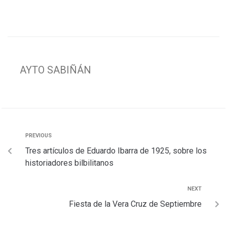
a
h
w
m
e
o
c
a
i
a
l
m
e
t
t
i
e
p
b
s
t
l
g
a
AYTO SABIÑÁN
o
A
e
r
r
o
p
r
a
t
k
p
m
i
r
PREVIOUS
Tres artículos de Eduardo Ibarra de 1925, sobre los
historiadores bilbilitanos
NEXT
Fiesta de la Vera Cruz de Septiembre