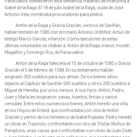
Paracuellos obedecieron esta sentencia, tratando de infanzona a
Isabel de la Raga. El 18 de julio Isabel de la Raga, viuda de José
Antonio Vela, nombraba procuradores para pleitos.
Antón de la Raga y Gracia Gracián, vecinos de Saviñán,
habían testado en 1585 con el notario Antonio Ordóñez. Actuó de
testigo Marco Garcés, infanzón. Como ejecutores de estas
últimas voluntades se citaban a: Antón de la Raga, menor, mosén
Magallón y Domingo Roy, de Paracuellos.
Antón de la Raga fallecería el 10 de octubre de 1585 y Gracia
Gracián el 5 de febrero de 1588. En su testamento habían
asignado 300 sueldos para sus almas. De los bienes sitios
dejaron al Capítulo de Saviñán 500 sueldos y otros 200 sueldos a
Miguel de Heredia, por unos censos. A sus hijos: Antón, Pedro,
Juan y María les asignaron: casas, huertos, fincas y varios
censales. Entre estos numerosos bienes, Antón heredó una viña
en los Hoyos de Embid, que confrontaba con otra de Antón
Gracián y yermo de los herederos de Isabel Pujadas. Pedro heredó
un olivar en Trasmón, confrontante con otro de Tristán Muñoz de
Pamplona, unas casas que confrontaban con otras de Juan Osén