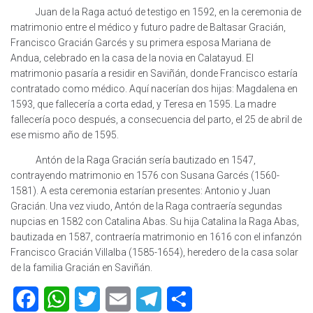
Juan de la Raga actuó de testigo en 1592, en la ceremonia de
matrimonio entre el médico y futuro padre de Baltasar Gracián,
Francisco Gracián Garcés y su primera esposa Mariana de
Andua, celebrado en la casa de la novia en Calatayud. El
matrimonio pasaría a residir en Saviñán, donde Francisco estaría
contratado como médico. Aquí nacerían dos hijas: Magdalena en
1593, que fallecería a corta edad, y Teresa en 1595. La madre
fallecería poco después, a consecuencia del parto, el 25 de abril de
ese mismo año de 1595.
Antón de la Raga Gracián sería bautizado en 1547,
contrayendo matrimonio en 1576 con Susana Garcés (1560-
1581). A esta ceremonia estarían presentes: Antonio y Juan
Gracián. Una vez viudo, Antón de la Raga contraería segundas
nupcias en 1582 con Catalina Abas. Su hija Catalina la Raga Abas,
bautizada en 1587, contraería matrimonio en 1616 con el infanzón
Francisco Gracián Villalba (1585-1654), heredero de la casa solar
de la familia Gracián en Saviñán.
F
W
T
E
T
C