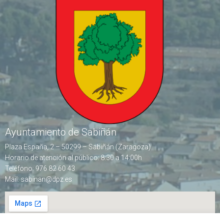
Ayuntamiento de Sabiñán
Plaza España, 2 – 50299 – Sabiñán (Zaragoza)
Horario de atención al público: 8:30 a 14:00h
Teléfono: 976 82 60 43
Mail: sabinan@dpz.es