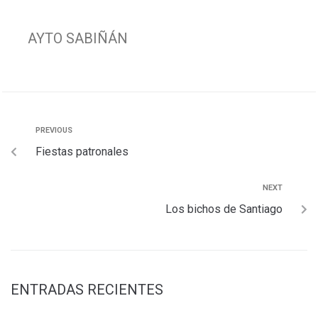
e
t
t
i
e
p
b
s
t
l
g
a
AYTO SABIÑÁN
o
A
e
r
r
o
p
r
a
t
k
p
m
i
r
PREVIOUS
Fiestas patronales
NEXT
Los bichos de Santiago
ENTRADAS RECIENTES