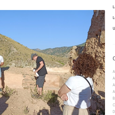
L
L
U
A
A
A
A
B
C
D