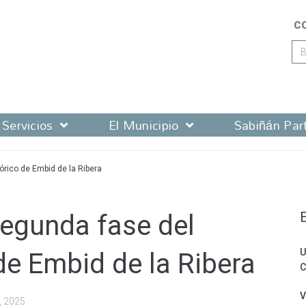
C
Servicios
El Municipio
Sabiñán Part
órico de Embid de la Ribera
segunda fase del
U
de Embid de la Ribera
C
V
7, 2025