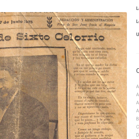
L
L
U
A
A
A
A
B
C
D