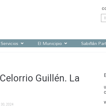
C
Servicios
El Municipio
Sabiñán Part
Celorrio Guillén. La
U
C
V
 30, 2024