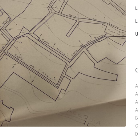
L
L
U
A
A
A
A
B
C
D