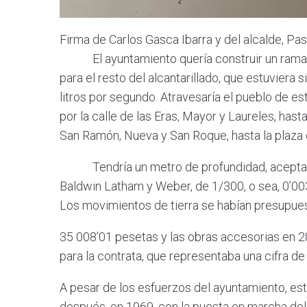
Firma de Carlos Gasca Ibarra y del alcalde, Pa
El ayuntamiento quería construir un ramal pri
para el resto del alcantarillado, que estuviera
litros por segundo. Atravesaría el pueblo de es
por la calle de las Eras, Mayor y Laureles, hast
San Ramón, Nueva y San Roque, hasta la plaza de
Tendría un metro de profundidad, aceptand
Baldwin Latham y Weber, de 1/300, o sea, 0’00
Los movimientos de tierra se habían presupue
35 008’01 pesetas y las obras accesorias en 2
para la contrata, que representaba una cifra d
A pesar de los esfuerzos del ayuntamiento, es
después, en 1969, con la puesta en marcha del s