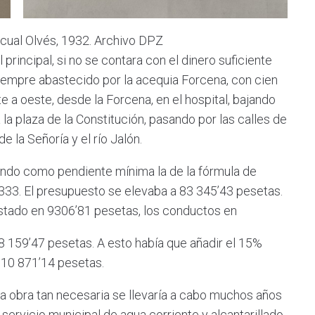
scual Olvés, 1932. Archivo DPZ
ncipal, si no se contara con el dinero suficiente
 siempre abastecido por la acequia Forcena, con cien
te a oeste, desde la Forcena, en el hospital, bajando
a la plaza de la Constitución, pasando por las calles de
 la Señoría y el río Jalón.
o como pendiente mínima la de la fórmula de
333. El presupuesto se elevaba a 83 345’43 pesetas.
stado en 9306’81 pesetas, los conductos en
8 159’47 pesetas. A esto había que añadir el 15%
e 10 871’14 pesetas.
ta obra tan necesaria se llevaría a cabo muchos años
ervicio municipal de agua corriente y alcantarillado.