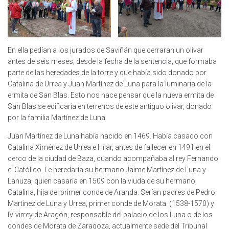
En ella pedían a los jurados de Saviñán que cerraran un olivar
antes de seis meses, desde la fecha de la sentencia, que formaba
parte de las heredades de la torre y que había sido donado por
Catalina de Urrea y Juan Martínez de Luna para la luminaria de la
ermita de San Blas. Esto nos hace pensar que la nueva ermita de
San Blas se edificaría en terrenos de este antiguo olivar, donado
por la familia Martínez de Luna.
Juan Martínez de Luna había nacido en 1469. Había casado con
Catalina Ximénez de Urrea e Híjar, antes de fallecer en 1491 en el
cerco de la ciudad de Baza, cuando acompañaba al rey Fernando
el Católico. Le heredaría su hermano Jaime Martínez de Luna y
Lanuza, quien casaría en 1509 con la viuda de su hermano,
Catalina, hija del primer conde de Aranda. Serían padres de Pedro
Martínez de Luna y Urrea, primer conde de Morata (1538-1570) y
IV virrey de Aragón, responsable del palacio de los Luna o de los
condes de Morata de Zaragoza, actualmente sede del Tribunal