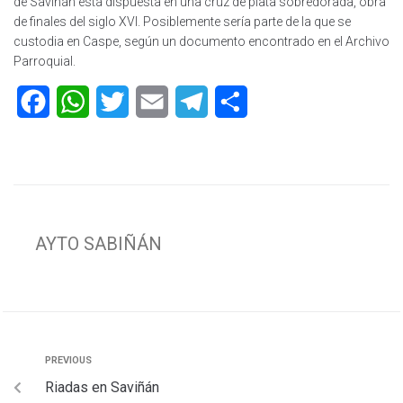
de Saviñán está dispuesta en una cruz de plata sobredorada, obra
de finales del siglo XVI. Posiblemente sería parte de la que se
custodia en Caspe, según un documento encontrado en el Archivo
Parroquial.
F
W
T
E
T
C
a
h
w
m
e
o
c
a
i
a
l
m
e
t
t
i
e
p
b
s
t
l
g
a
AYTO SABIÑÁN
o
A
e
r
r
o
p
r
a
t
k
p
m
i
r
PREVIOUS
Riadas en Saviñán