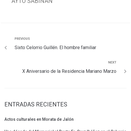
AYTO SABIÑÁN
o
A
e
r
r
o
p
r
a
t
k
p
m
i
r
PREVIOUS
Sixto Celorrio Guillén. El hombre familiar
NEXT
X Aniversario de la Residencia Mariano Marzo
ENTRADAS RECIENTES
Actos culturales en Morata de Jalón