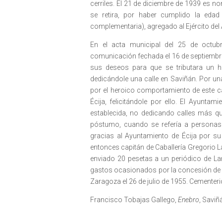
cerriles. El 21 de diciembre de 1939 es 
se retira, por haber cumplido la eda
complementaria), agregado al Ejército del 
En el acta municipal del 25 de octub
comunicación fechada el 16 de septiembre 
sus deseos para que se tributara un ho
dedicándole una calle en Saviñán. Por un
por el heroico comportamiento de este ca
Écija, felicitándole por ello. El Ayunta
establecida, no dedicando calles más q
póstumo, cuando se refería a personas.
gracias al Ayuntamiento de Écija por s
entonces capitán de Caballería Gregorio La
enviado 20 pesetas a un periódico de La
gastos ocasionados por la concesión de la 
Zaragoza el 26 de julio de 1955. Cementeri
Francisco Tobajas Gallego,
Enebro
, Saviñ