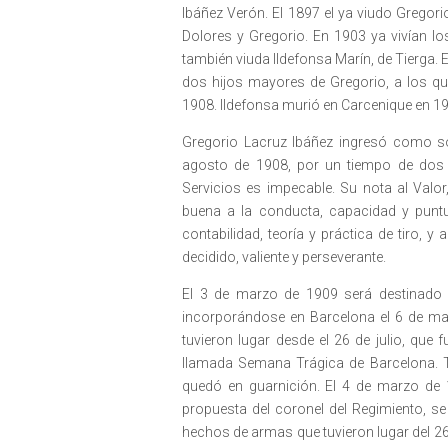
Ibáñez Verón. El 1897 el ya viudo Gregorio
Dolores y Gregorio. En 1903 ya vivían l
también viuda Ildefonsa Marín, de Tierga.
dos hijos mayores de Gregorio, a los qu
1908. Ildefonsa murió en Carcenique en 19
Gregorio Lacruz Ibáñez ingresó como so
agosto de 1908, por un tiempo de dos 
Servicios es impecable. Su nota al Valor
buena a la conducta, capacidad y puntu
contabilidad, teoría y práctica de tiro, y
decidido, valiente y perseverante.
El 3 de marzo de 1909 será destinado a
incorporándose en Barcelona el 6 de m
tuvieron lugar desde el 26 de julio, que f
llamada Semana Trágica de Barcelona. Tr
quedó en guarnición. El 4 de marzo de 
propuesta del coronel del Regimiento, s
hechos de armas que tuvieron lugar del 26 