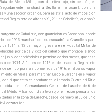
ta del Mérito Militar, con distintivo rojo, sin pensión, en
Seguidamente marchará a Sevilla en ferrocarril, con una
 y una sección orgánica, para asistir al acto de imposición
e del Regimiento de Alfonso XII, 21º de Caballería, que había
 sargento de Caballería, con guarnición en Barcelona, donde
embre de 1913 marchará con su escuadrón a Granollers, para
o de 1914. El 12 de mayo ingresará en el Hospital Militar de
oducidas por caída y coz del caballo que montaba, siendo
l 18 de junio, concediéndole un permiso de dos meses, que pasa
sto de 1914. A finales de 1915 es destinado al Regimiento
donde se incorporará a comienzos de 1916, en el barco vapor
gimiento en Melilla, para marchar luego a Larache en el vapor
, con el que entra en combate en la llamada Guerra del Rif o
 expedida por la Comandancia General de Larache de 6 de
 del Mérito Militar con distintivo rojo, en recompensa a los
lizadas en la zona de Larache, desde l de mayo al 30 de junio
 Alcazarquivir.