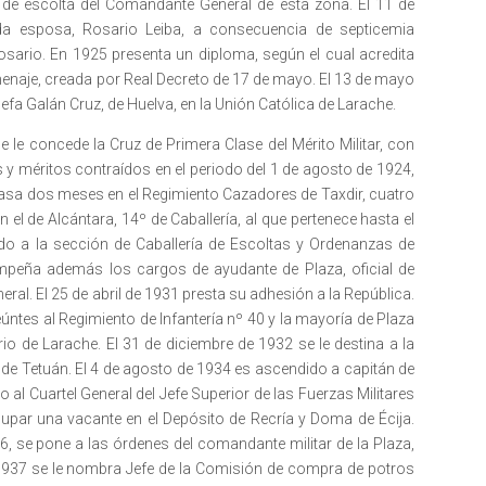
 de escolta del Comandante General de esta zona. El 11 de
da esposa, Rosario Leiba, a consecuencia de septicemia
osario. En 1925 presenta un diploma, según el cual acredita
menaje, creada por Real Decreto de 17 de mayo. El 13 de mayo
fa Galán Cruz, de Huelva, en la Unión Católica de Larache.
 le concede la Cruz de Primera Clase del Mérito Militar, con
os y méritos contraídos en el periodo del 1 de agosto de 1924,
pasa dos meses en el Regimiento Cazadores de Taxdir, cuatro
 el de Alcántara, 14º de Caballería, al que pertenece hasta el
o a la sección de Caballería de Escoltas y Ordenanzas de
mpeña además los cargos de ayudante de Plaza, oficial de
ral. El 25 de abril de 1931 presta su adhesión a la República.
eúntes al Regimiento de Infantería nº 40 y la mayoría de Plaza
rio de Larache. El 31 de diciembre de 1932 se le destina a la
de Tetuán. El 4 de agosto de 1934 es ascendido a capitán de
 al Cuartel General del Jefe Superior de las Fuerzas Militares
upar una vacante en el Depósito de Recría y Doma de Écija.
36, se pone a las órdenes del comandante militar de la Plaza,
1937 se le nombra Jefe de la Comisión de compra de potros