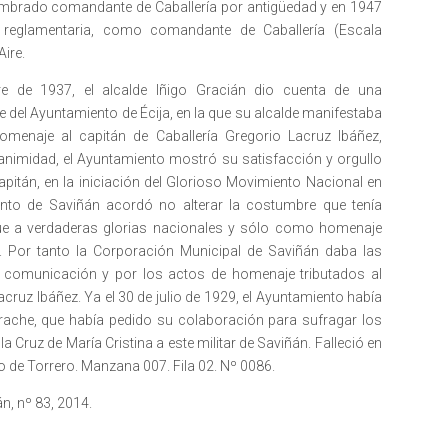
nombrado comandante de Caballería por antigüedad y en 1947
d reglamentaria, como comandante de Caballería (Escala
Aire.
re de 1937, el alcalde Iñigo Gracián dio cuenta de una
del Ayuntamiento de Écija, en la que su alcalde manifestaba
menaje al capitán de Caballería Gregorio Lacruz Ibáñez,
animidad, el Ayuntamiento mostró su satisfacción y orgullo
pitán, en la iniciación del Glorioso Movimiento Nacional en
miento de Saviñán acordó no alterar la costumbre que tenía
ue a verdaderas glorias nacionales y sólo como homenaje
 Por tanto la Corporación Municipal de Saviñán daba las
u comunicación y por los actos de homenaje tributados al
cruz Ibáñez. Ya el 30 de julio de 1929, el Ayuntamiento había
rache, que había pedido su colaboración para sufragar los
Cruz de María Cristina a este militar de Saviñán. Falleció en
o de Torrero. Manzana 007. Fila 02. Nº 0086.
án, nº 83, 2014.