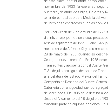
de esta plaza, continuando como oficial
noviembre de 1923 fallecerá su segun
puerperal, dejando dos hijas, Dolores y R
tener derecho al uso de la Medalla del Ho
de 1925 casa en terceras nupcias con Jose
Por Real Orden de 7 de octubre de 1926 se
distintivo rojo, por los servicios prestad
a fin de septiembre de 1925. El año 1927 
meses en el de Alfonso XII y seis meses en
28 de mayo de 1930, cuando es destinad
Ceuta, de nueva creación. En 1928 dese
Transeúntes y aposentador del Cuartel Gene
El 31 de julio entrega el depósito de Trans
a la Jefatura del Estado Mayor del Territo
Compañía de Destinos del Cuartel General 
Caballería por antigüedad, siendo agregado
de Marruecos. En 1935 se le destina a oc
Desde el Alzamiento del 18 de julio de 19
tomando parte en algunas acciones. En 