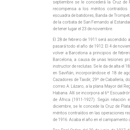
septiembre se le concederá la Cruz de Pla
recompensa a los méritos contraídos. 
escuadra de batidores, Banda de Trompetas
de la corbata de San Fernando al Estandart
de tener lugar el 23 de noviembre.
El 28 de febrero de 1911 será ascendido a
pasará todo el año de 1912. El 4 de novi
volver a Barcelona a principios de febrer
Barcelona, a causa de unas lesiones pr
instructor de reclutas. Se le da de alta e
en Saviñán, incorporándose el 18 de ago
Cazadores de Taxdir, 29º de Caballería, 
correo A. Lázaro, a la plana Mayor del Re
Habana. Allí se incorpora al 6º Escuadrón
de África (1911-1927). Según relación
diciembre, se le concede la Cruz de Plata
méritos contraídos en las operaciones rea
de 1916. Acaba el año en el campamento de