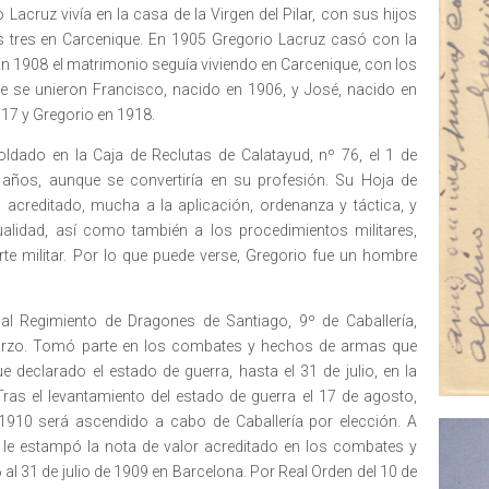
 Lacruz vivía en la casa de la Virgen del Pilar, con sus hijos
os tres en Carcenique. En 1905 Gregorio Lacruz casó con la
 En 1908 el matrimonio seguía viviendo en Carcenique, con los
e se unieron Francisco, nacido en 1906, y José, nacido en
17 y Gregorio en 1918.
ldado en la Caja de Reclutas de Calatayud, nº 76, el 1 de
años, aunque se convertiría en su profesión. Su Hoja de
, acreditado, mucha a la aplicación, ordenanza y táctica, y
alidad, así como también a los procedimientos militares,
 arte militar. Por lo que puede verse, Gregorio fue un hombre
l Regimiento de Dragones de Santiago, 9º de Caballería,
arzo. Tomó parte en los combates y hechos de armas que
ue declarado el estado de guerra, hasta el 31 de julio, en la
as el levantamiento del estado de guerra el 17 de agosto,
1910 será ascendido a cabo de Caballería por elección. A
e le estampó la nota de valor acreditado en los combates y
al 31 de julio de 1909 en Barcelona. Por Real Orden del 10 de