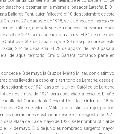
e la Comandancia General de Melilla, se le concede el 27 de
con derecho a ostentar en la misma el pasador
Larache
. El 31
sta Baliarda Font, quien fallecerá el 10 de septiembre de este
l Orden de 27 de agosto de 1918, se le concede el ingreso en
ascenso a alférez, que se le vuelve a conceder nuevamente por
 de abril de 1919 será ascendido a alférez. El 31 de este mes
 Calatrava, 30º de Caballería, y el 30 de septiembre de este
axdir, 29º de Caballería. El 28 de agosto de 1920 pasa a
al de aquel territorio, Emilio Barrera, tomando parte en
 concede el 8 de mayo la Cruz del Mérito Militar, con distintivo
raciones llevadas a cabo en el territorio de Larache, desde el
 4 de septiembre de 1921 casa en la Unión Católica de Larache
l 4 de noviembre de 1921 será ascendido a teniente. El año
 escolta del Comandante General. Por Real Orden del 18 de
imera Clase del Mérito Militar, con distintivo rojo, por los
 en las operaciones efectuadas desde el 1 de agosto de 1921
en de la Plaza del 13 de mayo de 1923, se le nombra oficial de
o el 14 de mayo. El 6 de junio es nombrado sargento mayor