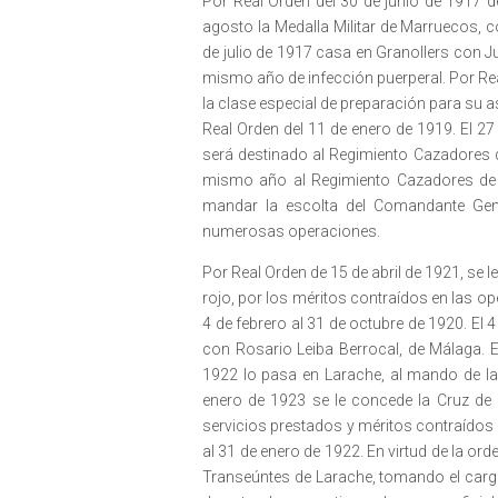
Por Real Orden del 30 de junio de 1917 d
agosto la Medalla Militar de Marruecos, 
de julio de 1917 casa en Granollers con Ju
mismo año de infección puerperal. Por Rea
la clase especial de preparación para su 
Real Orden del 11 de enero de 1919. El 27
será destinado al Regimiento Cazadores de
mismo año al Regimiento Cazadores de T
mandar la escolta del Comandante Gener
numerosas operaciones.
Por Real Orden de 15 de abril de 1921, se le
rojo, por los méritos contraídos en las ope
4 de febrero al 31 de octubre de 1920. El
con Rosario Leiba Berrocal, de Málaga. E
1922 lo pasa en Larache, al mando de la
enero de 1923 se le concede la Cruz de Pr
servicios prestados y méritos contraídos
al 31 de enero de 1922. En virtud de la ord
Transeúntes de Larache, tomando el carg