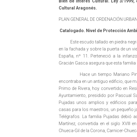
Bien de Interés Cultural.
Ley 3/1999,
Cultural Aragonés.
PLAN GENERAL DE ORDENACIÓN URBAN
Catalogado. Nivel de Protección Ambi
Este escudo tallado en piedra negra
en la fachada y sobre la puerta de un vi
España, nº 11. Perteneció a la infanzo
Gracián Gasca asegura que esta familia e
Hace un tiempo Mariano Pina m
encontraba en un antiguo edificio, que 
Primo de Rivera, hoy convertido en Re
Ayuntamiento, presidido por Pascual S
Pujadas unos amplios y edificios para 
casas para los maestros, un pequeño j
Telégrafos. La familia Pujadas debió adq
Martínez, convertida en el siglo XVIII 
Chueca-Gil de la Corona, Carnicer-Chuec