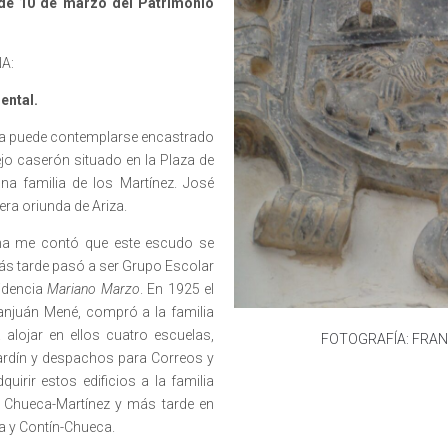
 de 10 de marzo del Patrimonio
A:
ental.
 puede contemplarse encastrado
ejo caserón situado en la Plaza de
na familia de los Martínez. José
ra oriunda de Ariza.
e contó que este escudo se
más tarde pasó a ser Grupo Escolar
sidencia
Mariano Marzo
. En 1925 el
anjuán Mené, compró a la familia
alojar en ellos cuatro escuelas,
FOTOGRAFÍA: FRA
ardín y despachos para Correos y
uirir estos edificios a la familia
en Chueca-Martínez y más tarde en
a y Contín-Chueca.