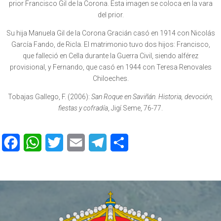
prior Francisco Gil de la Corona. Esta imagen se coloca en la vara
del prior.
Su hija Manuela Gil de la Corona Gracián casó en 1914 con Nicolás
García Fando, de Ricla. El matrimonio tuvo dos hijos: Francisco,
que falleció en Cella durante la Guerra Civil, siendo alférez
provisional, y Fernando, que casó en 1944 con Teresa Renovales
Chiloeches.
Tobajas Gallego, F. (2006):
San Roque en Saviñán. Historia, devoción,
fiestas y cofradía
, Jigí Seme, 76-77.
F
W
T
E
T
C
a
h
w
m
e
o
c
a
i
a
l
m
e
t
t
i
e
p
b
s
t
l
g
a