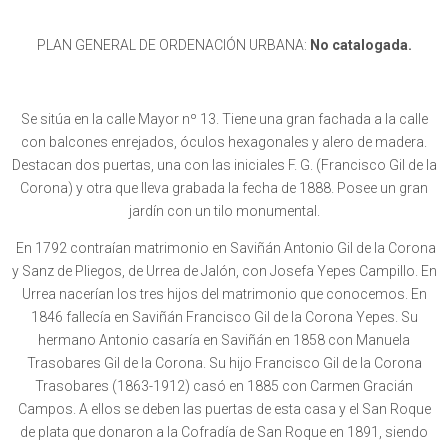
PLAN GENERAL DE ORDENACIÓN URBANA:
No catalogada.
Se sitúa en la calle Mayor nº 13. Tiene una gran fachada a la calle
con balcones enrejados, óculos hexagonales y alero de madera.
Destacan dos puertas, una con las iniciales F. G. (Francisco Gil de la
Corona) y otra que lleva grabada la fecha de 1888. Posee un gran
jardín con un tilo monumental.
En 1792 contraían matrimonio en Saviñán Antonio Gil de la Corona
y Sanz de Pliegos, de Urrea de Jalón, con Josefa Yepes Campillo. En
Urrea nacerían los tres hijos del matrimonio que conocemos. En
1846 fallecía en Saviñán Francisco Gil de la Corona Yepes. Su
hermano Antonio casaría en Saviñán en 1858 con Manuela
Trasobares Gil de la Corona. Su hijo Francisco Gil de la Corona
Trasobares (1863-1912) casó en 1885 con Carmen Gracián
Campos. A ellos se deben las puertas de esta casa y el San Roque
de plata que donaron a la Cofradía de San Roque en 1891, siendo